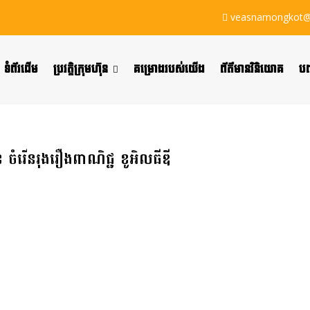
veasnamongkot@
ទំព័រដើម
ប្រវត្តិ​ក្រុមហ៊ុន
គម្រោងរបស់យើង
ព័ត៌មានវិនិយោគ
បញ
ុន ចំរើនរុងរឿងពាណិជ្ជ ខូអិលធីឌី