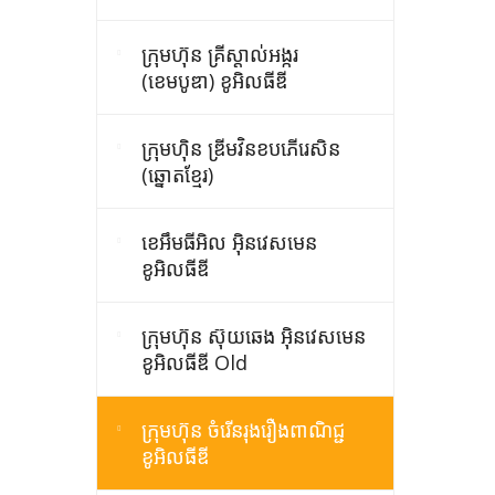
ក្រុមហ៊ុន គ្រីស្តាល់អង្ករ
(ខេមបូឌា) ខូអិលធីឌី
ក្រុមហ៊ិន ឌ្រីមវិនខបភើរេសិន
(ឆ្នោតខ្មែរ)
ខេអឹមធីអិល អ៊ិនវេសមេន
ខូអិលធីឌី
ក្រុមហ៊ុន ស៊ុយឆេង អ៊ិនវេសមេន
ខូអិលធីឌី Old
ក្រុមហ៊ុន ចំរើនរុងរឿងពាណិជ្ជ
ខូអិលធីឌី