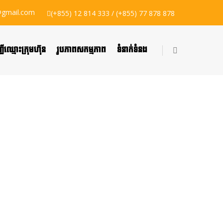
gmail.com
(+855) 12 814 333 / (+855) 77 878 878
្ជីឈ្មោះក្រុមហ៊ុន
រូបភាពសកម្មភាព
ទំនាក់ទំនង