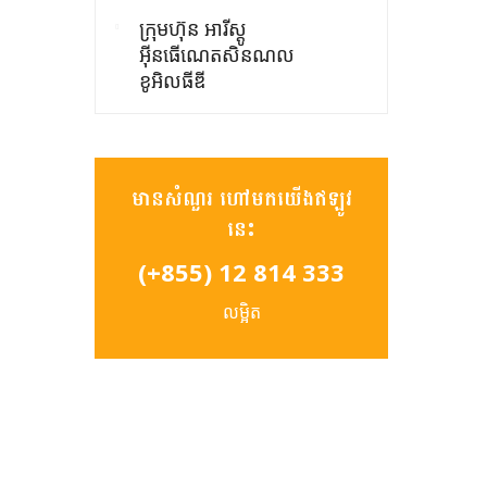
ក្រុមហ៊ុន អារីស្តូ
អ៊ីនធើណេតសិនណល
ខូអិលធីឌី
មានសំណួរ ហៅមកយើងឥឡូវ
នេះ
(+855) 12 814 333
លម្អិត