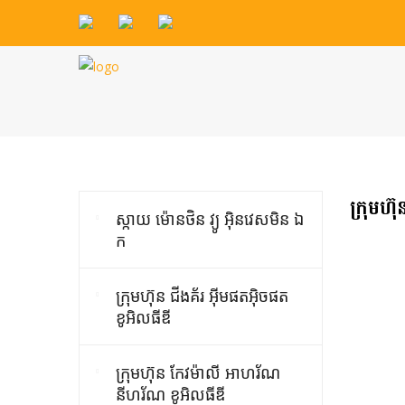
ក្រុមហ៊
ស្កាយ ម៉ោនថិន វ្យូ អ៊ិនវេសមិន ឯ
ក
ក្រុមហ៊ុន ជីងគ័រ អ៊ីមផតអ៊ិចផត
ខូអិលធីឌី
ក្រុមហ៊ុន កែវម៉ាលី អាហរ័ណ
នីហរ័ណ ខូអិលធីឌី