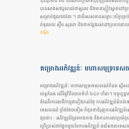
ខុនដូវិមាន កែវ ចរណៃជាប្រភេទខុនដូប្រណិតលំដាប់ខ្ពស់
បានសាងសងរួចរាល់ជាស្ថាពរ និងមានភ្ញៀវស្នាក់ន
សម្រាប់ជួលផងដែរ ។ ជាពិសេសមានសម្ភារៈបរិក្ខាគ្រ
ធំទូលាយ ស្ទ៊ីម សូណា និងជាកន្លែងរស់នៅប្រ
លម្អិត
គម្រោងអភិវឌ្ឍន៍ៈ មហាសមុទ្រទេស
គម្រោងអភិវឌ្ឍន៍ៈ មហាសមុទ្រទេសចរណ៍កំពត ស្ថិតនៅភូ
ខេត្តកំពត លើផ្ទៃវិនិយោគទំហំ ៦៤០ ហិតា។ បច្ចុប្បន្ន
ដំណើរការអាជីវកម្មជារៀងរាល់ថ្ងៃ ការអភិវឌ្ឍន៍តំបន
ទេសចរណ៍ ខ្លាំងថែមទៀត ក៏ដូចជាជំរុញការអភិវឌ្ឍន៍សេដ
ដូចជា៖ - អភិវឌ្ឍន៍ព្រៃកោងកាង និងការការពារប្រព័ន្ធ
ប្រើប្រាស់ជាផ្នែកមួយនៃការអភិវឌ្ឍន៍ ផលិតផលទេស