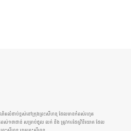
ប្រណិតលំដាប់ខ្ពស់នៅក្រុងព្រះសីហនុ ដែលមានកំពស់រហូត
ំពស់១៣ជាន់ សម្រាប់ជួល លក់ និង ត្រូវការដៃគួវិនិយោគ ដែល
ុងព្រះសីហនុ ខេត្តព្រះសីហនុ