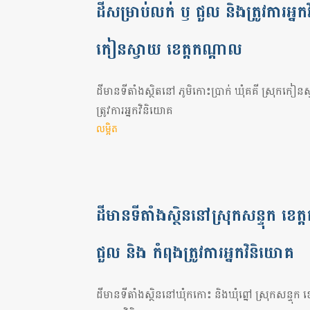
ដីសម្រាប់លក់ ឫ ជួល និងត្រូវការអ្
កៀនស្វាយ ខេត្តកណ្តាល
ដីមានទីតាំងស្ថិតនៅ ភូមិកោះប្រាក់ ឃុំគគី ស្រុកកៀ
ត្រូវការអ្នកវិនិយោគ
លម្អិត
ដីមានទីតាំងស្ថិននៅស្រុកសន្ទុក ខេត
ជួល និង កំពុងត្រូវការអ្នកវិនិយោគ
ដីមានទីតាំងស្ថិននៅឃុំកកោះ និងឃុំព្នៅ ស្រុកសន្ទុក ខ