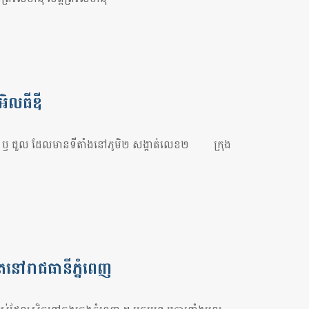
ូអិលធីឌី
់ ឫ ជួល​ ដែលមានទីតាំងនៅភូមិ២ សង្កាត់លេខ២ ​ ​ ក្រុង
ិតនៅរាជធានីភ្នំពេញ