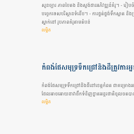
សួនច្បារ ភាពបៃតង និងស្ដង់ដារអភិវឌ្ឍន៍គំរូ។ - រៀបចំនូ
បច្ចេកទេសបរិស្ថានទំនើប។ - ការផ្គត់ផ្គង់ទឹកស្អាត និងប
ស្នាក់នៅ រូបភាពគំរូតាមតំបន់
លម្អិត
កំពង់ផែសមុទ្រទឹកជ្រៅនិងដីត្រូវការ
កំពង់ផែសមុទ្រទឹកជ្រៅនិងដីនៅខេត្តកំពត ជាគម្រោងអភិវ
ដែលអាចអោយនាវាដឹកទំនិញខ្នាតអន្តរជាតិចូលចតបា
លម្អិត