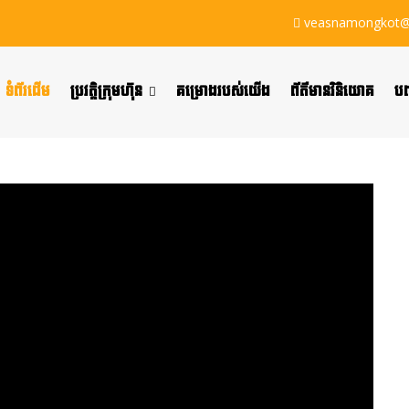
veasnamongkot@
ទំព័រដើម
ប្រវត្តិ​ក្រុមហ៊ុន
គម្រោងរបស់យើង
ព័ត៌មានវិនិយោគ
បញ